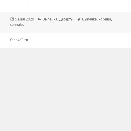
Опубликовано
5 мая 2020
Рубрики
Выпечка
,
Десерты
Метки
Выпечка
,
корица
,
синнабон