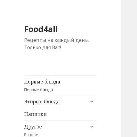
Food4all
Рецепты на каждый день.
Только для Вас!
Первые блюда
Первые блюда
раскрыть
Вторые блюда
дочернее
меню
Напитки
раскрыть
Другое
дочернее
Разное