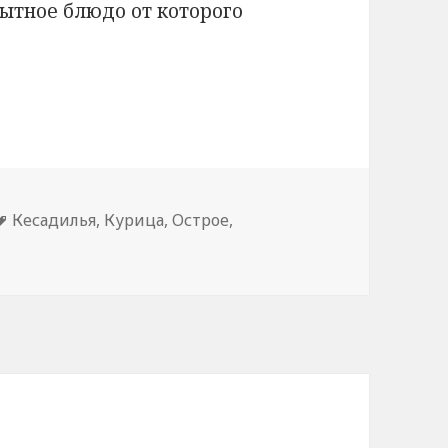
сытное блюдо от которого
Метки
Кесадилья
,
Курица
,
Острое
,