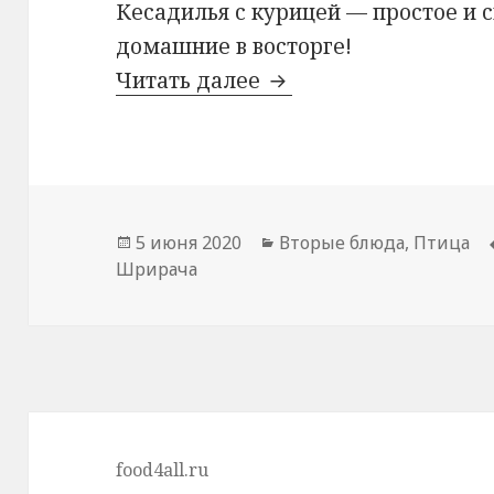
Кесадилья с курицей — простое и 
домашние в восторге!
Читать далее
Кесадилья
Опубликовано
5 июня 2020
Рубрики
Вторые блюда
,
Птица
Шрирача