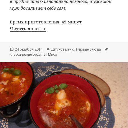
я предпочитаю изначально немного, а уже мой
муж досаливает себе сам.
Время приготовления: 45 минут
Читать далее
Суп с фрикадельками
Опубликовано
24 октября 2014
Рубрики
Детское меню
,
Первые блюда
Метки
классические рецепты
,
Мясо