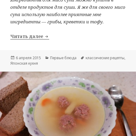
отделе продуктов для суши. Я же для своего мисо
супа использую наиболее приятные мне
ингредиенты — грибы, креветки и тофу.
Читать далее
Мисо суп (Мисосиру)
Опубликовано
6 апреля 2015
Рубрики
Первые блюда
Метки
классические рецепты
,
Японская кухня