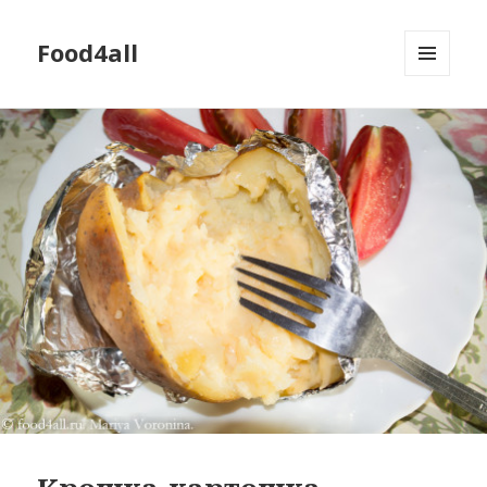
Food4all
МЕНЮ
И
ВИДЖЕТЫ