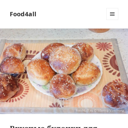
Food4all
МЕНЮ
И
ВИДЖЕТЫ