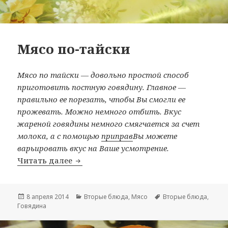
Мясо по-тайски
Мясо по тайски — довольно простой способ
приготовить постную говядину. Главное —
правильно ее порезать, чтобы Вы смогли ее
прожевать. Можно немного отбить. Вкус
жареной говядины немного смягчается за счет
молока, а с помощью
приправ
Вы можете
варьировать вкус на Ваше усмотрение.
Читать далее
Мясо по-тайски
Опубликовано
8 апреля 2014
Рубрики
Вторые блюда
,
Мясо
Метки
Вторые блюда
,
Говядина