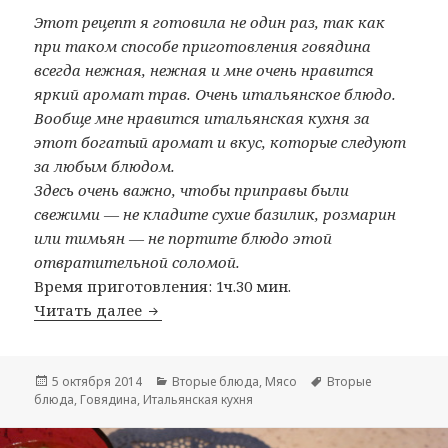
Этот рецепт я готовила не один раз, так как
при таком способе приготовления говядина
всегда нежная, нежная и мне очень нравится
яркий аромат трав. Очень итальянское блюдо.
Вообще мне нравится итальянская кухня за
этот богатый аромат и вкус, которые следуют
за любым блюдом.
Здесь очень важно, чтобы приправы были
свежими — не кладите сухие базилик, розмарин
или тимьян — не портите блюдо этой
отвратительной соломой.
Время приготовления: 1ч.30 мин.
Читать далее
Мясо по-итальянски в томатном соус
Опубликовано
5 октября 2014
Рубрики
Вторые блюда
,
Мясо
Метки
Вторые
блюда
,
Говядина
,
Итальянская кухня