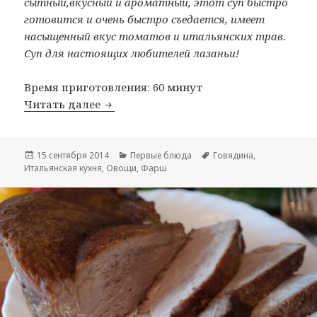
сытный,вкусный и ароматный, этот суп быстро
готовится и очень быстро съедается, имеет
насыщенный вкус томатов и итальянских трав.
Суп для настоящих любителей лазаньи!
Время приготовления: 60 минут
Читать далее
Лазанья суп
Опубликовано
15 сентября 2014
Рубрики
Первые блюда
Метки
Говядина
,
Итальянская кухня
,
Овощи
,
Фарш