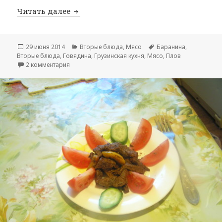
Читать далее
Плов
Опубликовано
29 июня 2014
Рубрики
Вторые блюда
,
Мясо
Метки
Баранина
,
Вторые блюда
,
Говядина
,
Грузинская кухня
,
Мясо
,
Плов
2 комментария
к записи Плов