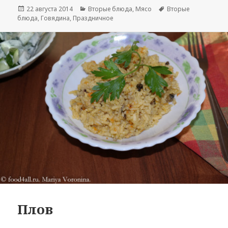
Опубликовано
22 августа 2014
Рубрики
Вторые блюда
,
Мясо
Метки
Вторые
блюда
,
Говядина
,
Праздничное
Плов