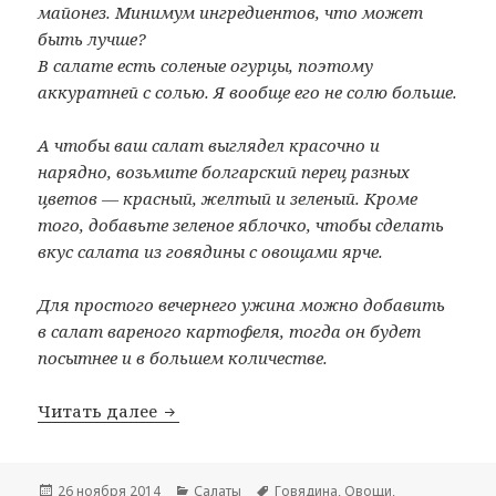
майонез. Минимум ингредиентов, что может
быть лучше?
В салате есть соленые огурцы, поэтому
аккуратней с солью. Я вообще его не солю больше.
А чтобы ваш салат выглядел красочно и
нарядно, возьмите болгарский перец разных
цветов — красный, желтый и зеленый. Кроме
того, добавьте зеленое яблочко, чтобы сделать
вкус салата из говядины с овощами ярче.
Для простого вечернего ужина можно добавить
в салат вареного картофеля, тогда он будет
посытнее и в большем количестве.
Читать далее
Салат из говядины с овощами
Опубликовано
26 ноября 2014
Рубрики
Салаты
Метки
Говядина
,
Овощи
,