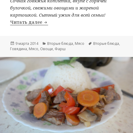
Сочная говяжья котлетка, вкупе с горячей
булочкой, свежими овощами и жареной
картошкой. Сытный ужин для всей семьи!
Читать далее
Домашний гамбургер с жареной кар
Опубликовано
9 марта 2014
Рубрики
Вторые блюда
,
Мясо
Метки
Вторые блюда
,
Говядина
,
Мясо
,
Овощи
,
Фарш