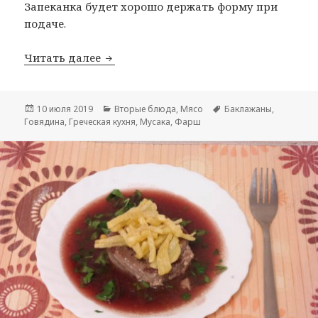
Запеканка будет хорошо держать форму при
подаче.
Читать далее
Мусака (Moussaka)
Опубликовано
10 июля 2019
Рубрики
Вторые блюда
,
Мясо
Метки
Баклажаны
,
Говядина
,
Греческая кухня
,
Мусака
,
Фарш