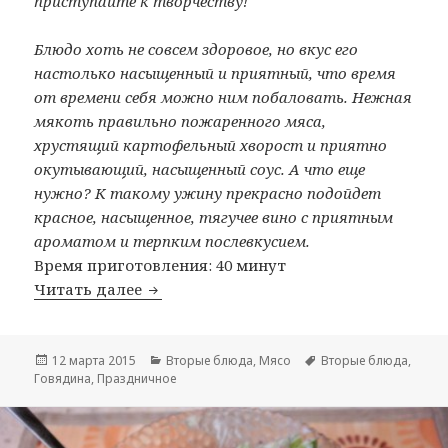
приступайте к творчеству!
Блюдо хоть не совсем здоровое, но вкус его
настолько насыщенный и приятный, что время
от времени себя можно ним побаловать. Нежная
мякоть правильно пожаренного мяса,
хрустящий картофельный хворост и приятно
окутывающий, насыщенный соус. А что еще
нужно? К такому ужину прекрасно подойдет
красное, насыщенное, тягучее вино с приятным
ароматом и терпким послевкусием.
Время приготовления: 40 минут
Читать далее
Турнедо из говядины с соусом из мо
Опубликовано
12 марта 2015
Рубрики
Вторые блюда
,
Мясо
Метки
Вторые блюда
,
Говядина
,
Праздничное