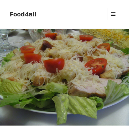
Food4all
МЕНЮ
И
ВИДЖЕТЫ