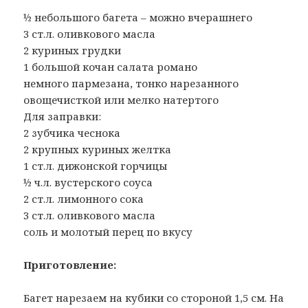
½ небольшого багета – можно вчерашнего
3 ст.л. оливкового масла
2 куриных грудки
1 большой кочан салата романо
немного пармезана, тонко нарезанного
овощечисткой или мелко натертого
Для заправки:
2 зубчика чеснока
2 крупных куриных желтка
1 ст.л. дижонской горчицы
½ ч.л. вустерского соуса
2 ст.л. лимонного сока
3 ст.л. оливкового масла
соль и молотый перец по вкусу
Приготовление:
Багет нарезаем на кубики со стороной 1,5 см. На