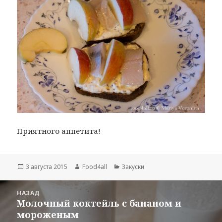
Приятного аппетита!
Опубликовано
3 августа 2015
Автор
Food4all
Рубрики
Закуски
Навигация
НАЗАД
по
Молочный коктейль с бананом и
Предыдущая
записям
мороженым
запись: