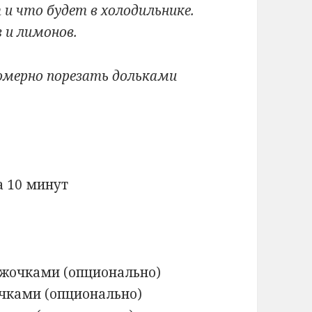
и что будет в холодильнике.
в и лимонов.
номерно порезать дольками
а 10 минут
ужочками (опционально)
очками (опционально)