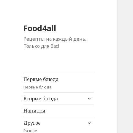
Food4all
Рецепты на каждый день.
Только для Вас!
Первые блюда
Первые блюда
раскрыть
Вторые блюда
дочернее
меню
Напитки
раскрыть
Другое
дочернее
Разное