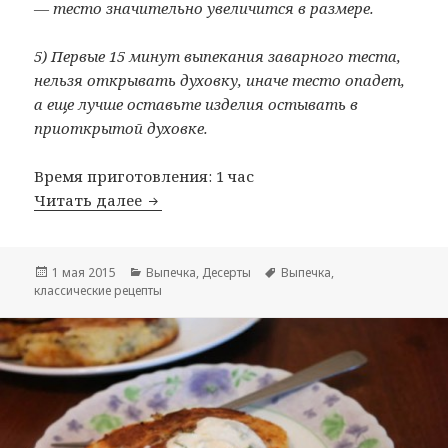
— тесто значительно увеличится в размере.
5) Первые 15 минут выпекания заварного теста,
нельзя открывать духовку, иначе тесто опадет,
а еще лучше оставьте изделия остывать в
приоткрытой духовке.
Время приготовления: 1 час
Читать далее
Заварное тесто
Опубликовано
1 мая 2015
Рубрики
Выпечка
,
Десерты
Метки
Выпечка
,
классические рецепты