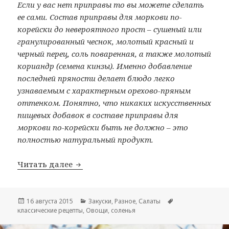
Если у вас нет приправы то вы можете сделать
ее сами. Состав приправы для моркови по-
корейски до невероятного прост – сушеный или
гранулированный чеснок, молотый красный и
черный перец, соль поваренная, а также молотый
кориандр (семена кинзы). Именно добавление
последней пряности делает блюдо легко
узнаваемым с характерным орехово-пряным
оттенком. Понятно, что никаких искусственных
пищевых добавок в составе приправы для
моркови по-корейски быть не должно – это
полностью натуральный продукт.
Читать далее
Кабачки по-корейски
Опубликовано
16 августа 2015
Рубрики
Закуски
,
Разное
,
Салаты
Метки
классические рецепты
,
Овощи
,
соленья