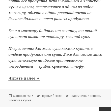
почти все продукты, использующиеся в японской
кухне в целом, встречаются в одном из видов
мисосиру, обычно в одной разновидности не
бывает большого числа разных продуктов.
Если в мисосиру добавляют свинину, то такой
суп носит название тондзиру, «свиной суп».
Ингредиенты для мисо супа можно купить в
отделе продуктов для суши. Я же для своего мисо
супа использую наиболее приятные мне
ингредиенты — грибы, креветки и тофу.
Читать далее
Мисо суп (Мисосиру)
Опубликовано
6 апреля 2015
Рубрики
Первые блюда
Метки
классические рецепты
,
Японская кухня
Навигация