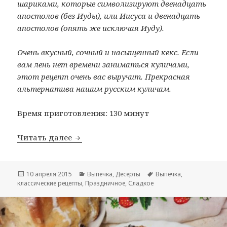
шариками, которые символизируют двенадцать
апостолов (без Иуды), или Иисуса и двенадцать
апостолов (опять же исключая Иуду).
Очень вкусный, сочный и насыщенный кекс. Если
вам лень нет времени заниматься куличами,
этот рецепт очень вас выручит. Прекрасная
альтернатива нашим русским куличам.
Время приготовления: 130 минут
Читать далее
Симнель (пасхальный кекс)
Опубликовано
10 апреля 2015
Рубрики
Выпечка
,
Десерты
Метки
Выпечка
,
классические рецепты
,
Праздничное
,
Сладкое