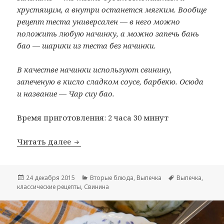
хрустящим, а внутри останется мягким. Вообще
рецепт теста универсален — в него можно
положить любую начинку, а можно запечь бань
бао — шарики из теста без начинки.
В качестве начинки используют свинину,
запеченую в кисло сладком соусе, барбекю. Осюда
и название — Чар сиу бао.
Время приготовления: 2 часа 30 минут
Читать далее
Китайские паровые булочки со свинино
Опубликовано
24 декабря 2015
Рубрики
Вторые блюда
,
Выпечка
Метки
Выпечка
,
классические рецепты
,
Свинина