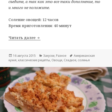
съедите, а так как это все таки дополнение, то
и много не положите.
Соление овощей: 12 часов
Время приготовления: 40 минут
Читать далее
Американские пикули
Опубликовано
16 августа 2015
Рубрики
Закуски
,
Разное
Метки
Американская
кухня
,
классические рецепты
,
Овощи
,
Сладкое
,
соленья