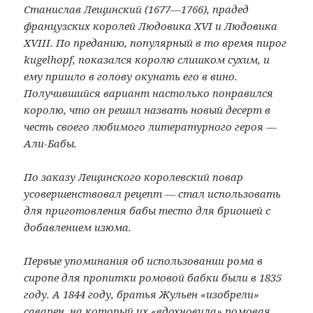
Станислав Лещинский (1677—1766), прадед
французских королей Людовика XVI и Людовика
XVIII. По преданию, популярный в то время пирог
kugelhopf, показался королю слишком сухим, и
ему пришло в голову окунать его в вино.
Получившийся вариант настолько понравился
королю, что он решил назвать новый десерт в
честь своего любимого литературного героя —
Али-Бабы.
По заказу Лещинского королевский повар
усовершенствовал рецепт — стал использовать
для приготовления бабы тесто для бриошей с
добавлением изюма.
Первые упоминания об использовании рома в
сиропе для пропитки ромовой бабки были в 1835
году. А 1844 году, братья Жульен «изобрели»
саварен, на который их «вдохновила» ромовая