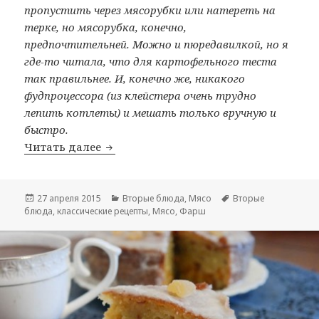
пропустить через мясорубки или натереть на
терке, но мясорубка, конечно,
предпочтительней. Можно и пюредавилкой, но я
где-то читала, что для картофельного теста
так правильнее. И, конечно же, никакого
фудпроцессора (из клейстера очень трудно
лепить котлеты) и мешать только вручную и
быстро.
Читать далее
Жемайчай
Опубликовано
27 апреля 2015
Рубрики
Вторые блюда
,
Мясо
Метки
Вторые
блюда
,
классические рецепты
,
Мясо
,
Фарш