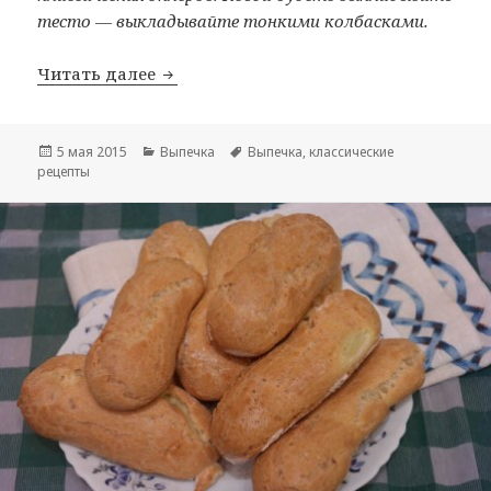
тесто — выкладывайте тонкими колбасками.
Читать далее
Эклеры со сливочным кремом
Опубликовано
5 мая 2015
Рубрики
Выпечка
Метки
Выпечка
,
классические
рецепты