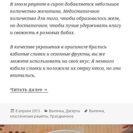
В этом рецепте в сироп добавляется небольшое
количество желатина. Недостаточное
количество для того, чтобы образовалось желе,
но достаточное, чтобы лучше удерживать влагу
и свежесть в ромовых бабах.
В качестве украшения в оригинале брались
взбитые сливки и сезонные фрукты, вы же
можете использовать на свой вкус. Я немного
взбила сливки и положила их сверху кекса, но они
впитались.
Читать далее
Ромовая баба
Опубликовано
8 апреля 2015
Рубрики
Выпечка
,
Десерты
Метки
Выпечка
,
классические рецепты
,
Праздничное